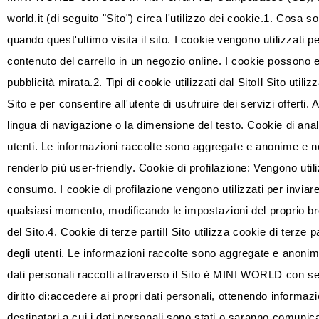
world.it (di seguito "Sito") circa l'utilizzo dei cookie.1. Cosa s
quando quest'ultimo visita il sito. I cookie vengono utilizzati p
contenuto del carrello in un negozio online. I cookie possono es
pubblicità mirata.2. Tipi di cookie utilizzati dal SitoIl Sito ut
Sito e per consentire all'utente di usufruire dei servizi offert
lingua di navigazione o la dimensione del testo. Cookie di analis
utenti. Le informazioni raccolte sono aggregate e anonime e non c
renderlo più user-friendly. Cookie di profilazione: Vengono utili
consumo. I cookie di profilazione vengono utilizzati per inviare
qualsiasi momento, modificando le impostazioni del proprio bro
del Sito.4. Cookie di terze partiIl Sito utilizza cookie di terze 
degli utenti. Le informazioni raccolte sono aggregate e anonime 
dati personali raccolti attraverso il Sito è MINI WORLD con se
diritto di:accedere ai propri dati personali, ottenendo informazion
destinatari a cui i dati personali sono stati o saranno comunic