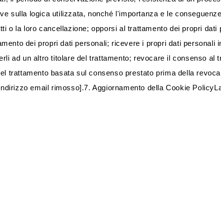
ative sulla logica utilizzata, nonché l'importanza e le conseguenze
satti o la loro cancellazione; opporsi al trattamento dei propri dat
amento dei propri dati personali; ricevere i propri dati personali 
li ad un altro titolare del trattamento; revocare il consenso al t
del trattamento basata sul consenso prestato prima della revoca.
ail [indirizzo email rimosso].7. Aggiornamento della Cookie Policy
 di aggiornare la Cookie Policy in qualsiasi momento. In caso di 
diante un'apposita informativa sul Sito.
RAPIDI
AREA LEGALE
vacy Policy
Condizioni di acquisto
kie Policy
Pagamenti sicuri
mini e condizioni d'uso
Spedizioni
Politica dei resi