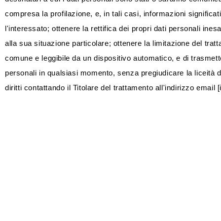
compresa la profilazione, e, in tali casi, informazioni signific
l'interessato; ottenere la rettifica dei propri dati personali ine
alla sua situazione particolare; ottenere la limitazione del tratt
comune e leggibile da un dispositivo automatico, e di trasmetter
personali in qualsiasi momento, senza pregiudicare la liceità 
diritti contattando il Titolare del trattamento all'indirizzo em
aggiornata il 29/02/2024. Il Titolare del trattamento si riserva
Policy, il Titolare del trattamento ne darà avviso agli utenti me
LINK 
Pri
Coo
Ter
P.IVA: 0187054070