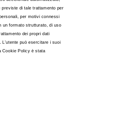
 previste di tale trattamento per
i personali, per motivi connessi
in un formato strutturato, di uso
rattamento dei propri dati
 L'utente può esercitare i suoi
La Cookie Policy è stata
modifiche sostanziali alla Cookie
AREA CLIENTE
Il tuo account
Ordini
Modifica il tuo account
Password dimenticata