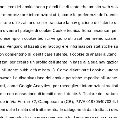
ono i cookieI cookie sono piccoli file di testo che un sito web sal
er memorizzare informazioni utili, come le preferenze dell'utente,
sere utilizzati anche per tracciare la navigazione dell'utente sul
ilizza diverse tipologie di cookie:Cookie tecnici: Sono necessari pe
i. Ad esempio, i cookie tecnici vengono utilizzati per memorizzare
i: Vengono utilizzati per raccogliere informazioni statistiche sull
onsentono di identificare l'utente. I cookie di analisi aiutano il 
zzati per creare un profilo dell'utente in base alla sua navigazion
 all'utente pubblicità mirata. 3. Come disattivare i cookieL'utent
wser. La disattivazione dei cookie potrebbe impedire all'utente d
parti, come Google Analytics, per raccogliere informazioni statisti
e non consentono di identificare l'utente.5. Titolare del trattame
de in Via Ferrari 72, Campobasso (CB), P.IVA 01870540703.6. Diri
i sulle finalità del trattamento, le categorie di dati trattati, i des
ati, il periodo di conservazione previsto, l'esistenza di un proc